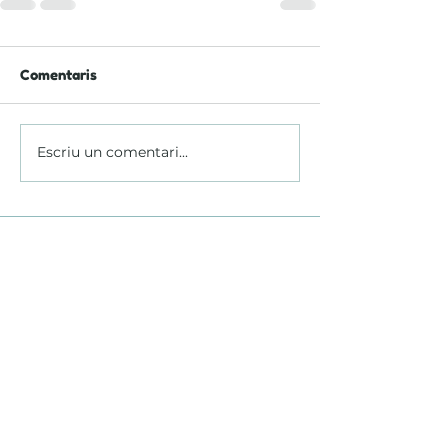
Comentaris
Escriu un comentari...
GRUP POPEYE
©2023 - Grupo Popeye