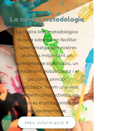
La nostra metodologia
La nostra línia metodològica
es basa sobretot en facilitar
l'aprenentatge dels nostres
alumnes mitjançant un
aprenentatge significatiu, un
enfocament globalitzador i el
joc com a principi
socialitzador. Tenim una visió
clarament constructivista, on
el nen/a és el protagonista del
seu aprenentatge.
Més informació