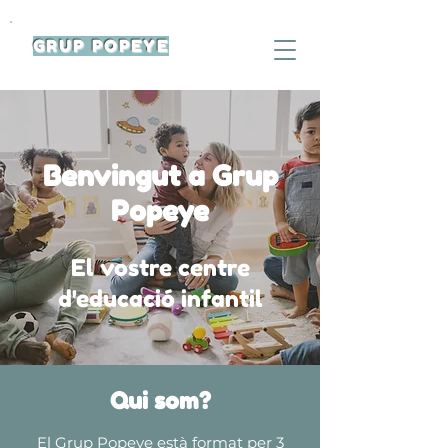
GRUP POPEYE
Benvingut a Grup
Popeye
El vostre centre
d'educació infantil
Qui som?
El Grup Popeye està format per 3