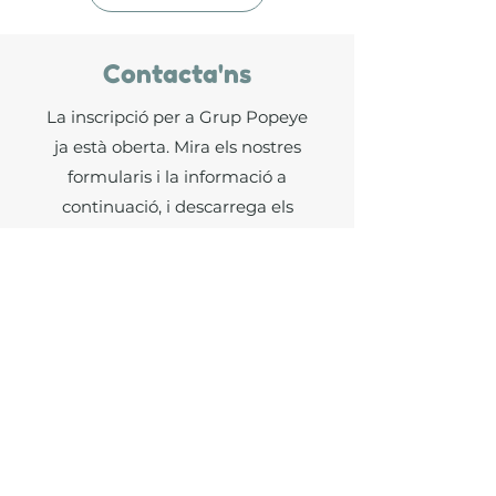
Contacta'ns
La inscripció per a Grup Popeye
ja està oberta. Mira els nostres
formularis i la informació a
continuació, i descarrega els
fitxers que necessites. Si tens
alguna pregunta, comunica't
amb un membre del nostre
equip avui mateix.
Contacte
GRUP POPEYE